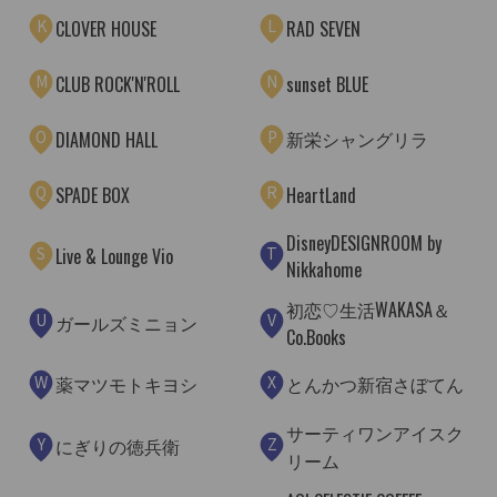
K
L
CLOVER HOUSE
RAD SEVEN
M
N
CLUB ROCK'N'ROLL
sunset BLUE
O
P
新栄シャングリラ
DIAMOND HALL
Q
R
SPADE BOX
HeartLand
DisneyDESIGNROOM by
S
T
Live & Lounge Vio
Nikkahome
初恋♡生活WAKASA＆
U
V
ガールズミニョン
Co.Books
W
X
薬マツモトキヨシ
とんかつ新宿さぼてん
サーティワンアイスク
Y
Z
にぎりの徳兵衛
リーム