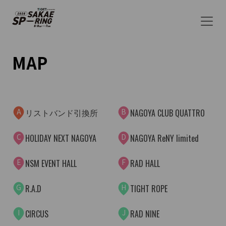
AG
AW
AI
AU
AC
MAP
M
AL
AT
D
AA
C
AO
A
B
リストバンド引換所
NAGOYA CLUB QUATTRO
AR
AJ
C
D
HOLIDAY NEXT NAGOYA
NAGOYA ReNY limited
AD
E
F
NSM EVENT HALL
RAD HALL
G
H
R.A.D
TIGHT ROPE
I
J
CIRCUS
RAD NINE