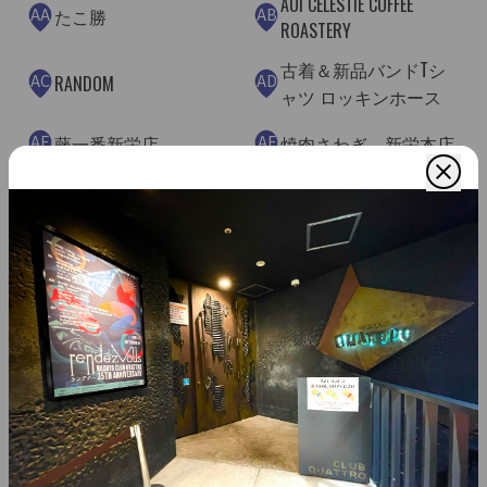
AOI CELESTIE COFFEE
AA
AB
たこ勝
ROASTERY
古着＆新品バンドTシ
AC
AD
RANDOM
ャツ ロッキンホース
AE
AF
藤一番新栄店
焼肉さわぎ 新栄本店
AG
AH
焼肉さわぎ 錦店
ロックバー ロックモ
猫カフェMOCHA名古屋
AI
AJ
牛岡牛介
栄店
邦ロックバー Hang
AK
AL
お肉食堂 にくきゅう
out
Noodle Atelier 有象無象-
AM
AN
Table.9
uzomuzo-
AO
AP
善左衛門咖喙
J's Vendor 名古屋店