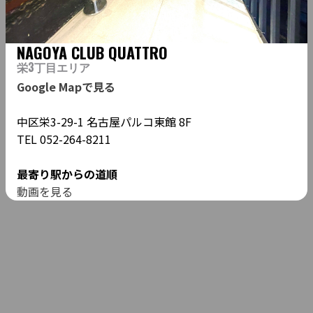
AQ
AR
ライブバーBrushup
cafe DODO
パンケーキハウス
NAGOYA CLUB QUATTRO
AS
AT
bungalow zen
HoiHoi栄本店
栄3丁目エリア
矢場町駅（4番/5番出
Google Mapで見る
AU
AV
栄駅
入口）
中区栄3-29-1 名古屋パルコ東館 8F
ドリームカプセル
AW
AX
新栄町駅（1番出入口）
TEL 052-264-8211
MainLabo
最寄り駅からの道順
動画を見る