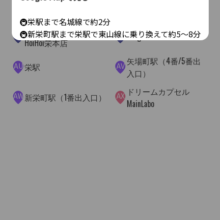
AQ
AR
ライブバーBrushup
cafe DODO
🚇栄駅まで名城線で約2分
パンケーキハウス
🚇新栄町駅まで栄駅で東山線に乗り換えて約5～8分
AS
AT
bungalow zen
HoiHoi栄本店
矢場町駅（4番/5番出
AU
AV
栄駅
入口）
ドリームカプセル
AW
AX
新栄町駅（1番出入口）
MainLabo