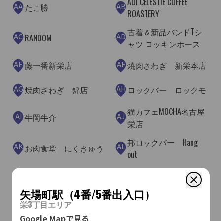
AOI CELESTIE COFFEE
AA
AB
たこ勝
ROASTERY
古着＆新品バンドTシ
AC
AD
RANDOM
ャツ ロッキンホース
AE
AF
藤一番新栄店
焼肉さわぎ 新栄本店
AG
AH
焼肉さわぎ 錦店
ロックバー ロックモ
猫カフェMOCHA名古屋
AI
AJ
牛岡牛介
栄店
邦ロックバー Hang
AK
AL
お肉食堂 にくきゅう
out
Noodle Atelier 有象無象-
AM
AN
Table.9
uzomuzo-
矢場町駅（4番/5番出入口）
栄3丁目エリア
AO
AP
善左衛門咖喙
J's Vendor 名古屋店
Google Mapで見る