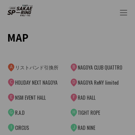
AG
AW
AI
AU
AC
MAP
M
AL
AT
D
AA
C
AO
A
B
リストバンド引換所
NAGOYA CLUB QUATTRO
AR
AJ
C
D
HOLIDAY NEXT NAGOYA
NAGOYA ReNY limited
AD
E
F
NSM EVENT HALL
RAD HALL
G
H
R.A.D
TIGHT ROPE
I
J
CIRCUS
RAD NINE