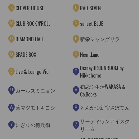
K
L
CLOVER HOUSE
RAD SEVEN
M
N
CLUB ROCK'N'ROLL
sunset BLUE
O
P
新栄シャングリラ
DIAMOND HALL
Q
R
SPADE BOX
HeartLand
DisneyDESIGNROOM by
S
T
Live & Lounge Vio
Nikkahome
初恋♡生活WAKASA＆
U
V
ガールズミニョン
Co.Books
W
X
薬マツモトキヨシ
とんかつ新宿さぼてん
サーティワンアイスク
Y
Z
にぎりの徳兵衛
リーム