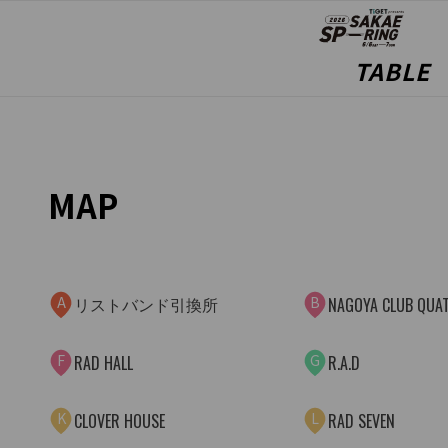
TABLE
MAP
A
B
リストバンド引換所
NAGOYA CLUB QUA
F
G
RAD HALL
R.A.D
K
L
CLOVER HOUSE
RAD SEVEN