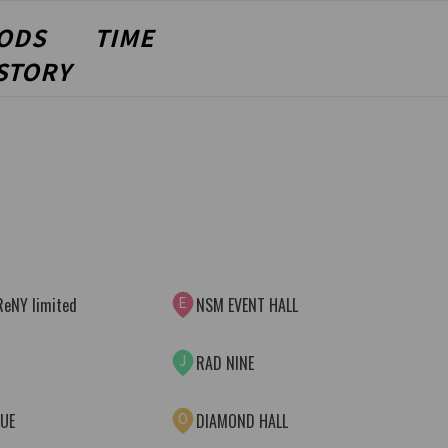
ODS
TIME
STORY
E
eNY limited
NSM EVENT HALL
J
RAD NINE
O
LUE
DIAMOND HALL