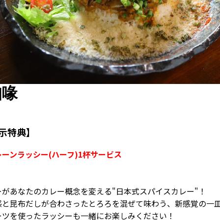
咖喙
主催
示特典】
ーンラッシー(ハーフ)1杯サービス
後援
があなたのカレー概念を変える"日本式スパイスカレー"！
感と昆布だしが合わさったとろろを混ぜて味わう、新感覚の一
ーツを使ったラッシーも一緒にお楽しみください！