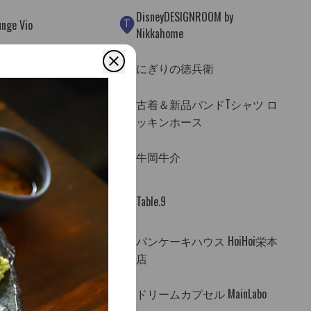
DisneyDESIGNROOM by
T
unge Vio
Nikkahome
Y
つ新宿さぼてん
にぎりの徳兵衛
古着＆新品バンドTシャツ ロ
AD
ッキンホース
AI
バー ロックモ
牛岡牛介
Atelier 有象無象-
AN
Table.9
パンケーキハウス HoiHoi栄本
AS
DO
店
AX
駅（1番出入口）
ドリームカプセル MainLabo