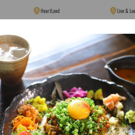
R
S
HeartLand
Live & Lo
W
X
＆Co.Books
薬マツモトキヨシ
とんか
AB
AC
AOI CELESTIE COFFEE ROASTERY
RANDOM
AG
AH
栄本店
焼肉さわぎ 錦店
ロック
Noodle 
AL
AM
きゅう
邦ロックバー Hang out
uzomuzo-
AQ
AR
屋店
ライブバーBrushup
cafe DO
AV
AW
矢場町駅（4番/5番出入口）
新栄町