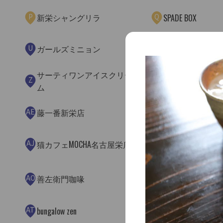
P
Q
新栄シャングリラ
SPADE BOX
U
V
ガールズミニョン
初恋♡生活WAKASA
サーティワンアイスクリー
Z
AA
たこ勝
ム
AE
AF
藤一番新栄店
焼肉さわぎ 新
AJ
AK
猫カフェMOCHA名古屋栄店
お肉食堂 にく
AO
AP
善左衛門咖喙
J's Vendor 名古
AT
AU
栄駅
bungalow zen