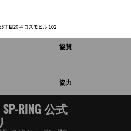
特別協賛
目20-4 コスモビル 102
協賛
協力
E SP-RING 公式
リ