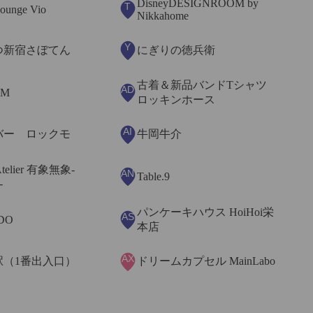
DisneyDESIGNROOM by
T
ounge Vio
Nikkahome
Y
つ新宿さぼてん
にぎりの徳兵衛
古着＆新品バンドTシャツ
AD
OM
ロッキンホース
AI
バー ロックモ
牛岡牛介
Atelier 有象無象-
AN
Table.9
-
パンケーキハウス HoiHoi栄
AS
ODO
本店
AX
駅（1番出入口）
ドリームカプセル MainLabo