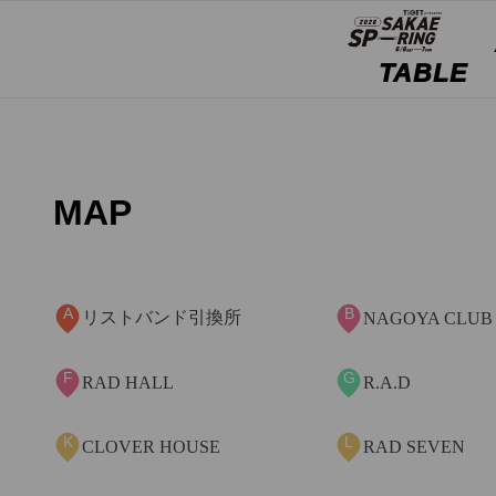
TABLE
MAP
A
B
リストバンド引換所
NAGOYA CLUB
F
G
RAD HALL
R.A.D
K
L
CLOVER HOUSE
RAD SEVEN