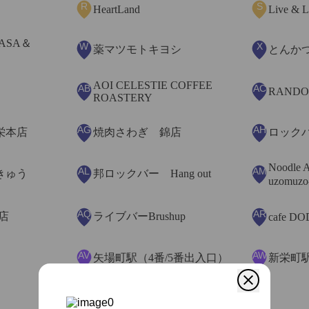
R
S
HeartLand
Live & L
ASA＆
W
X
薬マツモトキヨシ
とんか
AOI CELESTIE COFFEE
AB
AC
RAND
ROASTERY
AG
AH
栄本店
焼肉さわぎ 錦店
ロック
Noodle 
AL
AM
きゅう
邦ロックバー Hang out
uzomuzo
AQ
AR
屋店
ライブバーBrushup
cafe D
AV
AW
矢場町駅（4番/5番出入口）
新栄町