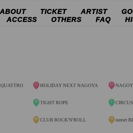
ABOUT
TICKET
ARTIST
GO
ACCESS
OTHERS
FAQ
H
AG
AW
AI
AU
AC
M
AL
AT
D
AA
C
AO
C
D
 QUATTRO
HOLIDAY NEXT NAGOYA
NAGOYA
AR
AJ
H
I
AD
TIGHT ROPE
CIRCU
M
N
CLUB ROCK'N'ROLL
sunset 