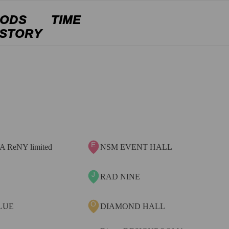
ODS
TIME
ISTORY
E
 ReNY limited
NSM EVENT HALL
J
S
RAD NINE
O
BLUE
DIAMOND HALL