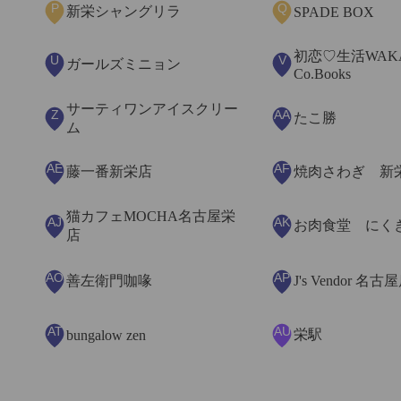
P
Q
新栄シャングリラ
SPADE BOX
初恋♡生活WAK
U
V
ガールズミニョン
Co.Books
サーティワンアイスクリー
Z
AA
たこ勝
ム
AE
AF
藤一番新栄店
焼肉さわぎ 新
猫カフェMOCHA名古屋栄
AJ
AK
お肉食堂 にく
店
AO
AP
善左衛門咖喙
J's Vendor 名古
AT
AU
栄駅
bungalow zen