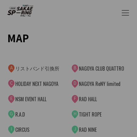
AG
AW
AI
AU
AC
MAP
M
AL
AT
D
AA
C
AO
A
B
リストバンド引換所
NAGOYA CLUB QUATTRO
AR
AJ
C
D
HOLIDAY NEXT NAGOYA
NAGOYA ReNY limited
AD
E
F
NSM EVENT HALL
RAD HALL
G
H
R.A.D
TIGHT ROPE
I
J
CIRCUS
RAD NINE