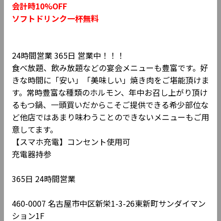
会計時10%OFF
AQ
AR
ライブバーBrushup
cafe DODO
ソフトドリンク一杯無料
パンケーキハウス
AS
AT
bungalow zen
HoiHoi栄本店
24時間営業 365日 営業中！！！
矢場町駅（4番/5番出
AU
AV
栄駅
食べ放題、飲み放題などの宴会メニューも豊富です。好
入口）
きな時間に「安い」「美味しい」焼き肉をご堪能頂けま
ドリームカプセル
す。常時豊富な種類のホルモン、年中お召し上がり頂け
AW
AX
新栄町駅（1番出入口）
MainLabo
るもつ鍋、一頭買いだからこそご提供できる希少部位な
ど他店ではあまり味わうことのできないメニューもご用
意してます。
【スマホ充電】コンセント使用可
充電器持参
365日 24時間営業
460-0007 名古屋市中区新栄1-3-26東新町サンダイマン
ション1F