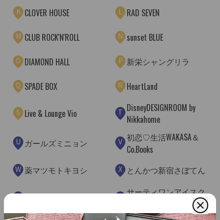
K
L
CLOVER HOUSE
RAD SEVEN
M
N
CLUB ROCK'N'ROLL
sunset BLUE
O
P
新栄シャングリラ
DIAMOND HALL
Q
R
SPADE BOX
HeartLand
DisneyDESIGNROOM by
S
T
Live & Lounge Vio
Nikkahome
初恋♡生活WAKASA＆
U
V
ガールズミニョン
Co.Books
W
X
薬マツモトキヨシ
とんかつ新宿さぼてん
サーティワンアイスク
Y
Z
にぎりの徳兵衛
リーム