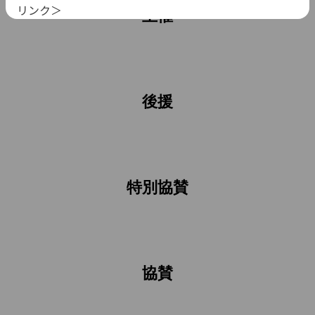
リンク＞
主催
後援
特別協賛
協賛