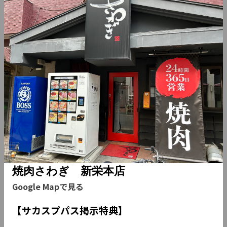
AOI CELESTIE COFFEE
AA
AB
たこ勝
ROASTERY
古着＆新品バンドTシ
AC
AD
RANDOM
ャツ ロッキンホース
AE
AF
藤一番新栄店
焼肉さわぎ 新栄本店
AG
AH
焼肉さわぎ 錦店
ロックバー ロックモ
猫カフェMOCHA名古屋
AI
AJ
牛岡牛介
栄店
邦ロックバー Hang
AK
AL
お肉食堂 にくきゅう
out
焼肉さわぎ 新栄本店
Noodle Atelier 有象無象-
AM
AN
Table.9
Google Mapで見る
uzomuzo-
【サカスプパス掲示特典】
AO
AP
善左衛門咖喙
J's Vendor 名古屋店